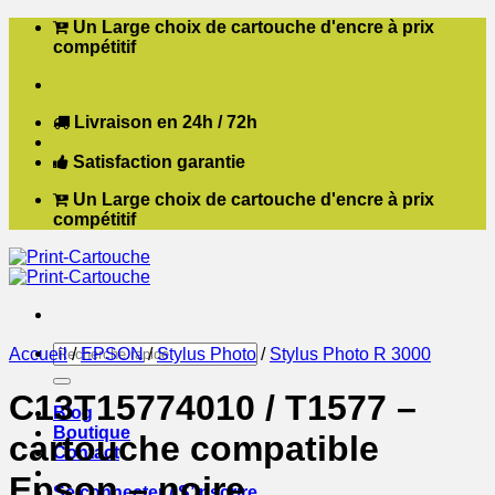
Passer
Un Large choix de cartouche d'encre à prix
au
compétitif
contenu
Livraison en 24h / 72h
Satisfaction garantie
Un Large choix de cartouche d'encre à prix
compétitif
Recherche
Accueil
/
EPSON
/
Stylus Photo
/
Stylus Photo R 3000
pour :
C13T15774010 / T1577 –
Blog
Boutique
cartouche compatible
Contact
Epson – noire
Se connecter / S’inscrire