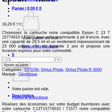
Panier /
0,00
€
0
16,20
€
TTC
Choisissez la cartouche noire compatible Epson C 13 T
15774010 / T1577 pour votre imprimante à jet d’encre. Avec
Votre panier est vide.
une capacité de 29.5 ml et un rendement impressionnant de
23 000 pages, elle est garantie 2 ans et propose une
Retour à la boutique
livraison express pour votre commodité.
0
quantité
Panier
de
Ajouter au panier
C13T15774010
Catégories :
EPSON
,
Stylus Photo
,
Stylus Photo R 3000
/
Marque :
Générique
T1577
-
cartouche
Votre panier est vide.
compatible
Epson
Description
Retour à la boutique
-
noire
Réalisez des économies sur votre budget fournitures avec
notre cartouche C13T15774010 / T1577 noire compatible