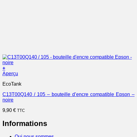
+
Aperçu
EcoTank
C13T00Q140 / 105 – bouteille d’encre compatible Epson –
noire
9,90
€
TTC
Informations
Qui nous sommes