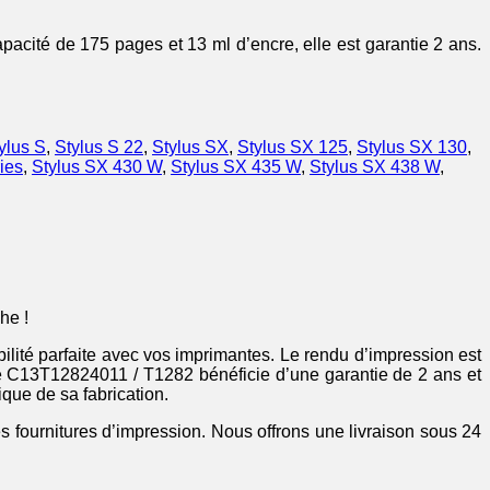
cité de 175 pages et 13 ml d’encre, elle est garantie 2 ans.
ylus S
,
Stylus S 22
,
Stylus SX
,
Stylus SX 125
,
Stylus SX 130
,
ies
,
Stylus SX 430 W
,
Stylus SX 435 W
,
Stylus SX 438 W
,
he !
ilité parfaite avec vos imprimantes. Le rendu d’impression est
le C13T12824011 / T1282 bénéficie d’une garantie de 2 ans et
que de sa fabrication.
es fournitures d’impression. Nous offrons une livraison sous 24