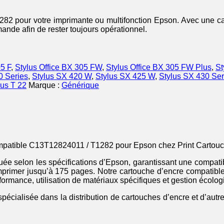
 pour votre imprimante ou multifonction Epson. Avec une capa
nde afin de rester toujours opérationnel.
05 F
,
Stylus Office BX 305 FW
,
Stylus Office BX 305 FW Plus
,
St
0 Series
,
Stylus SX 420 W
,
Stylus SX 425 W
,
Stylus SX 430 Ser
lus T 22
Marque :
Générique
ompatible C13T12824011 / T1282 pour Epson chez Print Cartouc
ée selon les spécifications d’Epson, garantissant une compatib
d’imprimer jusqu’à 175 pages. Notre cartouche d’encre compatib
rmance, utilisation de matériaux spécifiques et gestion écologi
pécialisée dans la distribution de cartouches d’encre et d’autr