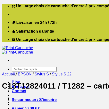
Passer
Un Large choix de cartouche d'encre à prix compét
au
contenu
Livraison en 24h / 72h
Satisfaction garantie
Un Large choix de cartouche d'encre à prix compét
Recherche
pour :
Accueil
/
EPSON
/
Stylus S
/
Stylus S 22
Blog
C13T12824011 / T1282 – car
Boutique
Contact
Se connecter / S’inscrire
Panier /
0,00
€
0