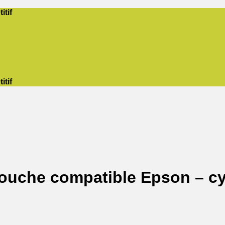
itif
itif
touche compatible Epson – c