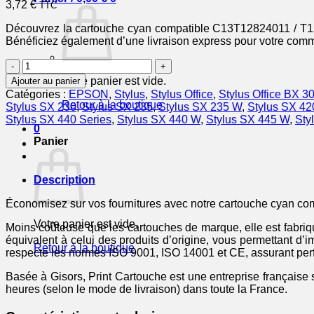
3,72
€
TTC
Découvrez la cartouche cyan compatible C13T12824011 / T1282
Bénéficiez également d’une livraison express pour votre comma
quantité
de
Votre panier est vide.
Ajouter au panier
C13T12824011
Catégories :
EPSON
,
Stylus
,
Stylus Office
,
Stylus Office BX 3
/
Retour à la boutique
Stylus SX 230
,
Stylus SX 235
,
Stylus SX 235 W
,
Stylus SX 42
T1282
Stylus SX 440 Series
,
Stylus SX 440 W
,
Stylus SX 445 W
,
Sty
-
0
cartouche
Panier
compatible
Epson
-
Description
cyan
Économisez sur vos fournitures avec notre cartouche cyan c
Votre panier est vide.
Moins coûteuse que les cartouches de marque, elle est fabriqu
équivalent à celui des produits d’origine, vous permettant 
Retour à la boutique
respecte les normes ISO 9001, ISO 14001 et CE, assurant perfo
Basée à Gisors, Print Cartouche est une entreprise française s
heures (selon le mode de livraison) dans toute la France.