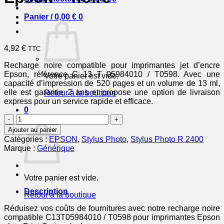
Panier /
0,00
€
0
4,92
€
TTC
Recharge noire compatible pour imprimantes jet d’encre
Epson, référence C 13 T 05984010 / T0598. Avec une
Votre panier est vide.
capacité d’impression de 520 pages et un volume de 13 ml,
elle est garantie 2 ans et propose une option de livraison
Retour à la boutique
express pour un service rapide et efficace.
0
quantité
Panier
de
Ajouter au panier
C13T05984010
Catégories :
EPSON
,
Stylus Photo
,
Stylus Photo R 2400
/
Marque :
Générique
T0598
-
cartouche
Votre panier est vide.
compatible
Epson
Description
Retour à la boutique
-
noire
Réduisez vos coûts de fournitures avec notre recharge noire
compatible C13T05984010 / T0598 pour imprimantes Epson