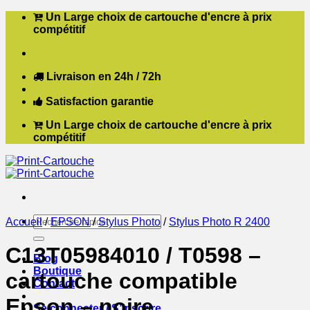
Passer
Un Large choix de cartouche d'encre à prix
au
compétitif
contenu
Livraison en 24h / 72h
Satisfaction garantie
Un Large choix de cartouche d'encre à prix
compétitif
Recherche
Accueil
/
EPSON
/
Stylus Photo
/
Stylus Photo R 2400
pour :
C13T05984010 / T0598 –
Blog
Boutique
cartouche compatible
Contact
Epson – noire
Se connecter / S’inscrire