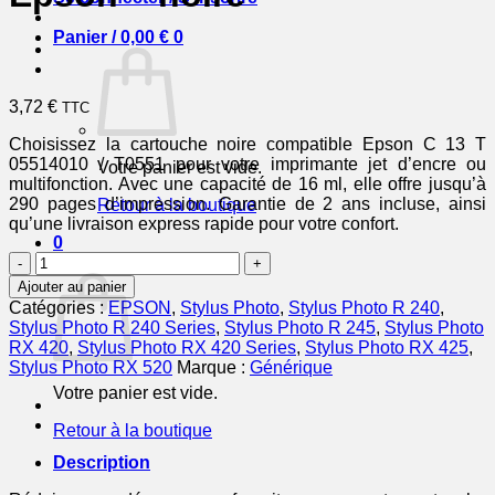
Panier /
0,00
€
0
3,72
€
TTC
Choisissez la cartouche noire compatible Epson C 13 T
05514010 / T0551 pour votre imprimante jet d’encre ou
Votre panier est vide.
multifonction. Avec une capacité de 16 ml, elle offre jusqu’à
290 pages d’impression. Garantie de 2 ans incluse, ainsi
Retour à la boutique
qu’une livraison express rapide pour votre confort.
0
quantité
Panier
de
Ajouter au panier
C13T05514010
Catégories :
EPSON
,
Stylus Photo
,
Stylus Photo R 240
,
/
Stylus Photo R 240 Series
,
Stylus Photo R 245
,
Stylus Photo
T0551
RX 420
,
Stylus Photo RX 420 Series
,
Stylus Photo RX 425
,
-
Stylus Photo RX 520
Marque :
Générique
cartouche
Votre panier est vide.
compatible
Epson
Retour à la boutique
-
noire
Description