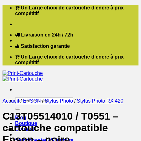
Passer
Un Large choix de cartouche d'encre à prix
au
compétitif
contenu
Livraison en 24h / 72h
Satisfaction garantie
Un Large choix de cartouche d'encre à prix
compétitif
Recherche
Accueil
/
EPSON
/
Stylus Photo
/
Stylus Photo RX 420
pour :
C13T05514010 / T0551 –
Blog
Boutique
cartouche compatible
Contact
Epson – noire
Se connecter / S’inscrire