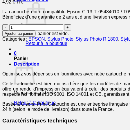
4,92
€
TTC
La cartouche noire compatible Epson C 13 T 05484010 / T054
Bénéficiez d’une garantie de 2 ans et d’une livraison express 
quantité
de
Votre panier est vide.
Ajouter au panier
C13T05484010
Catégories :
EPSON
,
Stylus Photo
,
Stylus Photo R 1800
,
Styl
/
Retour à la boutique
T0548
-
0
cartouche
Panier
compatible
Description
Epson
-
Optimisez vos dépenses en fournitures avec notre cartouche
noire
Cette cartouche est bien moins chère que les modèles de marqu
offre un rendu d’impression équivalent à celui des produits
Votre panier est vide.
respecte les normes ISO 9001, ISO 14001 et CE, garantissant u
Retour à la boutique
Basée à Gisors, Print Cartouche est une entreprise française 
24 h (selon le mode de livraison) dans toute la France.
Caractéristiques techniques