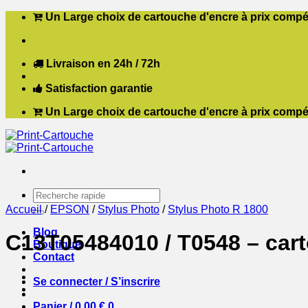
Passer
Un Large choix de cartouche d'encre à prix compét
au
contenu
Livraison en 24h / 72h
Satisfaction garantie
Un Large choix de cartouche d'encre à prix compét
Recherche
pour :
Accueil
/
EPSON
/
Stylus Photo
/
Stylus Photo R 1800
Blog
C13T05484010 / T0548 – car
Boutique
Contact
Se connecter / S’inscrire
Panier /
0,00
€
0