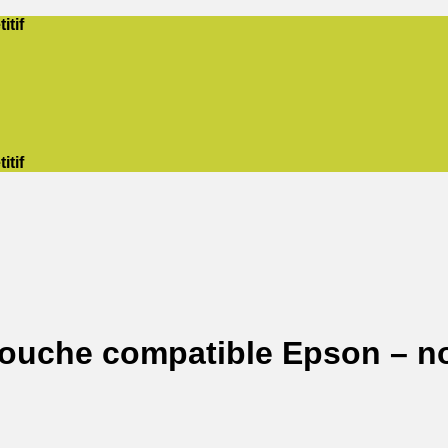
itif
itif
touche compatible Epson – no