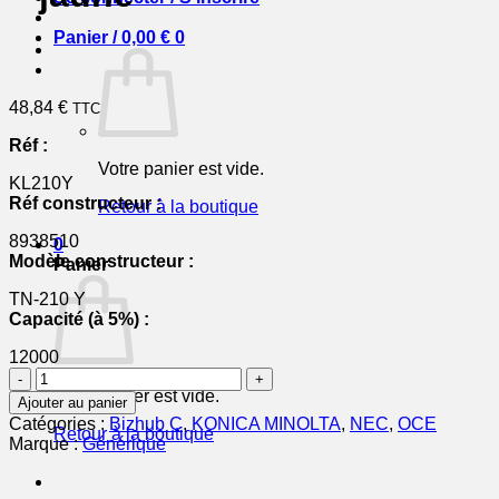
Panier /
0,00
€
0
48,84
€
TTC
Réf :
Votre panier est vide.
KL210Y
Réf constructeur :
Retour à la boutique
8938510
0
Modèle constructeur :
Panier
TN-210 Y
Capacité (à 5%) :
12000
quantité
de
Votre panier est vide.
Ajouter au panier
8938510
Catégories :
Bizhub C
,
KONICA MINOLTA
,
NEC
,
OCE
Retour à la boutique
/
Marque :
Générique
TN-
210
Y