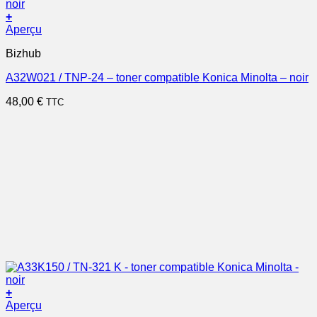
+
Aperçu
Bizhub
A32W021 / TNP-24 – toner compatible Konica Minolta – noir
48,00
€
TTC
+
Aperçu