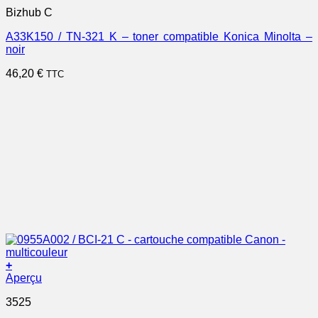
Bizhub C
A33K150 / TN-321 K – toner compatible Konica Minolta –
noir
46,20
€
TTC
+
Aperçu
3525