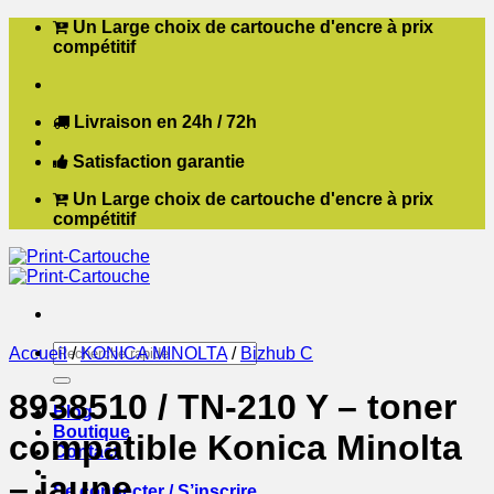
Passer
Un Large choix de cartouche d'encre à prix
au
compétitif
contenu
Livraison en 24h / 72h
Satisfaction garantie
Un Large choix de cartouche d'encre à prix
compétitif
Recherche
Accueil
/
KONICA MINOLTA
/
Bizhub C
pour :
8938510 / TN-210 Y – toner
Blog
Boutique
compatible Konica Minolta
Contact
– jaune
Se connecter / S’inscrire