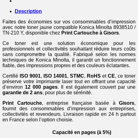
-
toner
Description
compatible
Konica
Faites des économies sur vos consommables d’impression
Minolta
avec notre toner jaune compatible Konica Minolta 8938510 /
-
TN-210 Y, disponible chez
Print Cartouche à Gisors
.
jaune
Ce toner est une solution économique pour les
professionnels et collectivités souhaitant réduire leurs coûts
sans compromettre la qualité. Fabriqué selon les normes
techniques de Konica Minolta, il garantit un fonctionnement
fiable, des impressions propres et des couleurs éclatantes.
Certifié
ISO 9001
,
ISO 14001
,
STMC
,
RoHS
et
CE
, ce toner
préserve votre imprimante laser tout en offrant une capacité
d’environ
12 000 pages
. Il est également couvert par une
garantie de 2 ans
, pour plus de sérénité.
Print Cartouche
, entreprise française basée à
Gisors
,
fournit des consommables d’impression aux entreprises,
collectivités et revendeurs. Livraison rapide en 24 h partout
en France selon l’option choisie.
Capacité en pages (à 5%)