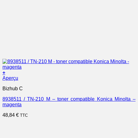
+
Aperçu
Bizhub C
8938511 / TN-210 M – toner compatible Konica Minolta –
magenta
48,84
€
TTC