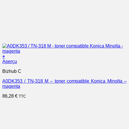
+
Aperçu
Bizhub C
A0DK353 / TN-318 M – toner compatible Konica Minolta –
magenta
86,28
€
TTC