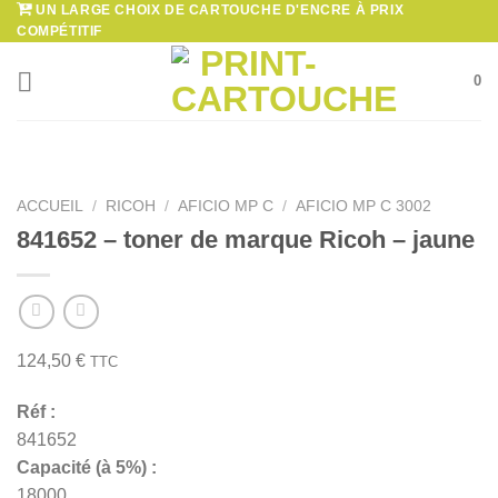
UN LARGE CHOIX DE CARTOUCHE D'ENCRE À PRIX
Passer
COMPÉTITIF
au
contenu
0
ACCUEIL
/
RICOH
/
AFICIO MP C
/
AFICIO MP C 3002
841652 – toner de marque Ricoh – jaune
124,50
€
TTC
Réf :
841652
Capacité (à 5%) :
18000