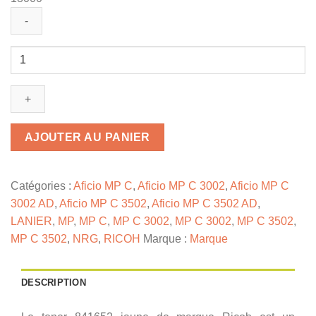
quantité
de
841652
-
toner
de
AJOUTER AU PANIER
marque
Ricoh
-
Catégories :
Aficio MP C
,
Aficio MP C 3002
,
Aficio MP C
jaune
3002 AD
,
Aficio MP C 3502
,
Aficio MP C 3502 AD
,
LANIER
,
MP
,
MP C
,
MP C 3002
,
MP C 3002
,
MP C 3502
,
MP C 3502
,
NRG
,
RICOH
Marque :
Marque
DESCRIPTION