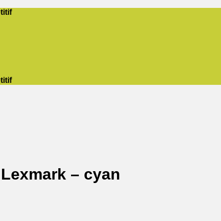
itif
itif
 Lexmark – cyan