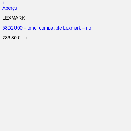
+
Aperçu
LEXMARK
58D2U00 – toner compatible Lexmark – noir
286,80
€
TTC