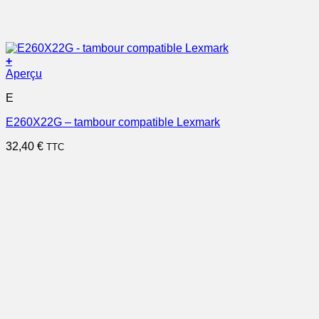
+
Aperçu
E
E260X22G – tambour compatible Lexmark
32,40
€
TTC