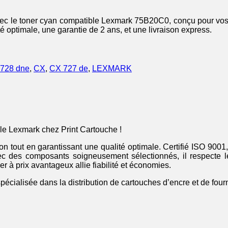
c le toner cyan compatible Lexmark 75B20C0, conçu pour vos i
té optimale, une garantie de 2 ans, et une livraison express.
728 dne
,
CX
,
CX 727 de
,
LEXMARK
ble Lexmark chez Print Cartouche !
ssion tout en garantissant une qualité optimale. Certifié ISO 9
vec des composants soigneusement sélectionnés, il respecte l
r à prix avantageux allie fiabilité et économies.
pécialisée dans la distribution de cartouches d’encre et de fou