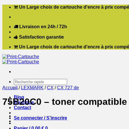
Passer
Un Large choix de cartouche d'encre à prix compét
au
contenu
Livraison en 24h / 72h
Satisfaction garantie
Un Large choix de cartouche d'encre à prix compét
Recherche
pour :
Accueil
/
LEXMARK
/
CX
/
CX 727 de
Blog
75B20C0 – toner compatible
Boutique
Contact
Se connecter / S’inscrire
Panier /
0,00
€
0