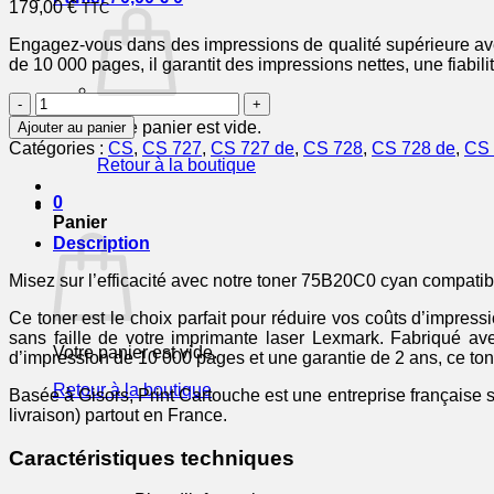
179,00
€
TTC
Engagez-vous dans des impressions de qualité supérieure ave
de 10 000 pages, il garantit des impressions nettes, une fiabili
quantité
de
Votre panier est vide.
Ajouter au panier
75B20C0
Catégories :
CS
,
CS 727
,
CS 727 de
,
CS 728
,
CS 728 de
,
CS 
-
Retour à la boutique
toner
compatible
0
Lexmark
Panier
-
Description
cyan
Misez sur l’efficacité avec notre toner 75B20C0 cyan compati
Ce toner est le choix parfait pour réduire vos coûts d’impre
sans faille de votre imprimante laser Lexmark. Fabriqué a
Votre panier est vide.
d’impression de 10 000 pages et une garantie de 2 ans, ce tone
Retour à la boutique
Basée à Gisors, Print Cartouche est une entreprise française s
livraison) partout en France.
Caractéristiques techniques