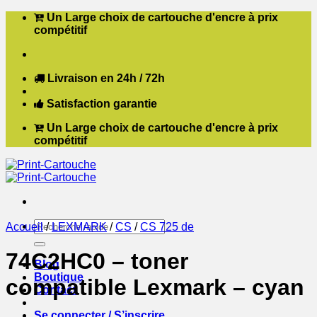
Passer
Un Large choix de cartouche d'encre à prix
au
compétitif
contenu
Livraison en 24h / 72h
Satisfaction garantie
Un Large choix de cartouche d'encre à prix
compétitif
Recherche
Accueil
/
LEXMARK
/
CS
/
CS 725 de
pour :
74C2HC0 – toner
Blog
Boutique
compatible Lexmark – cyan
Contact
Se connecter / S’inscrire