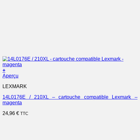
+
Aperçu
LEXMARK
14L0176E / 210XL – cartouche compatible Lexmark –
magenta
24,96
€
TTC