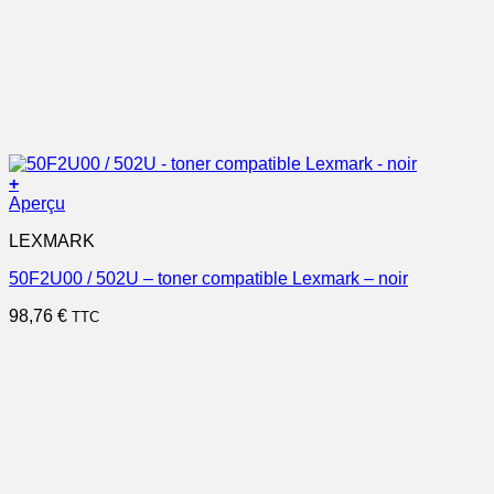
+
Aperçu
LEXMARK
50F2U00 / 502U – toner compatible Lexmark – noir
98,76
€
TTC