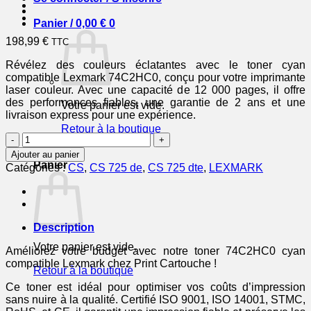
Panier /
0,00
€
0
198,99
€
TTC
Révélez des couleurs éclatantes avec le toner cyan
compatible Lexmark 74C2HC0, conçu pour votre imprimante
laser couleur. Avec une capacité de 12 000 pages, il offre
des performances fiables, une garantie de 2 ans et une
Votre panier est vide.
livraison express pour une expérience.
Retour à la boutique
quantité
de
0
Ajouter au panier
74C2HC0
Panier
Catégories :
CS
,
CS 725 de
,
CS 725 dte
,
LEXMARK
-
toner
compatible
Lexmark
-
Description
cyan
Votre panier est vide.
Améliorez votre budget avec notre toner 74C2HC0 cyan
compatible Lexmark chez Print Cartouche !
Retour à la boutique
Ce toner est idéal pour optimiser vos coûts d’impression
sans nuire à la qualité. Certifié ISO 9001, ISO 14001, STMC,