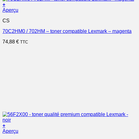
+
Aperçu
CS
70C2HM0 / 702HM – toner compatible Lexmark – magenta
74,88
€
TTC
+
Aperçu