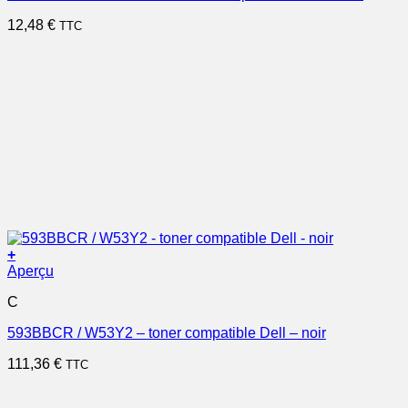
12,48
€
TTC
+
Aperçu
C
593BBCR / W53Y2 – toner compatible Dell – noir
111,36
€
TTC