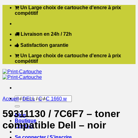
Passer
Un Large choix de cartouche d'encre à prix
au
compétitif
contenu
Livraison en 24h / 72h
Satisfaction garantie
Un Large choix de cartouche d'encre à prix
compétitif
Recherche
Accueil
/
DELL
/
C
/
C 1660 w
pour :
59311130 / 7C6F7 – toner
Blog
Boutique
compatible Dell – noir
Contact
Se connecter / S’inscrire