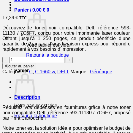
Panier /
0,00
€
0
17,39
€
TTC
Découvrez le toner noir compatible Dell, référence 593-
11130 / 7C6F7, conçu pour votre imprimante laser couleur.
Offrant jusqu’à 1 250 pages, ce produit bénéficie d’une
garantie de 2 ans et d’une livraison express pour répondre
Votre panier est vide.
rapidement à vos besoins d’impression.
Retour à la boutique
quantité
de
0
Ajouter au panier
59311130
Panier
Catégories :
C
,
C 1660 w
,
DELL
Marque :
Générique
/
7C6F7
-
toner
compatible
Description
Dell
Votre panier est vide.
-
Réduisez vos dépenses en fournitures grâce à notre toner
noir
noir compatible Dell, référence 593-11130 / 7C6F7, proposé
Retour à la boutique
par Print Cartouche !
Notre toner est la solution idéale pour optimiser le budget de