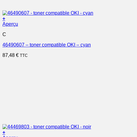
+
Aperçu
C
46490607 – toner compatible OKI – cyan
87,48
€
TTC
+