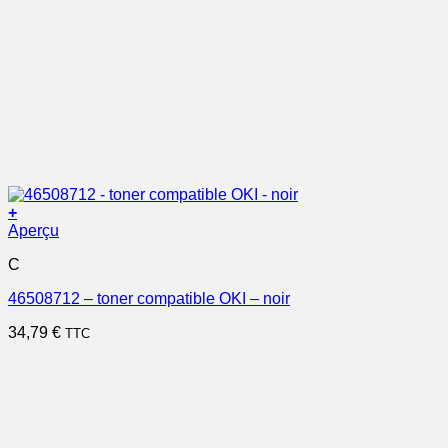
+
Aperçu
C
46508712 – toner compatible OKI – noir
34,79
€
TTC