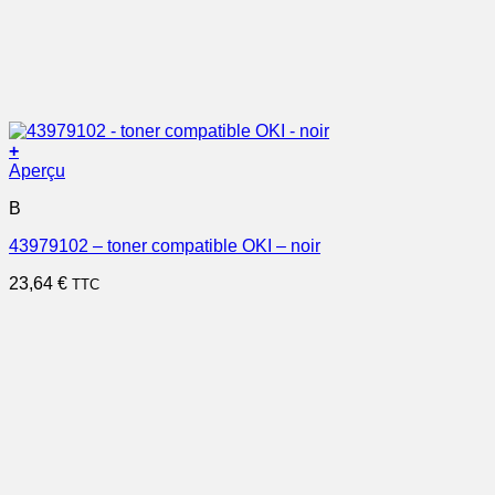
+
Aperçu
B
43979102 – toner compatible OKI – noir
23,64
€
TTC