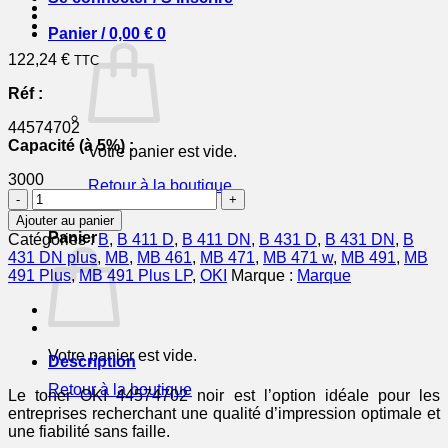
Panier /
0,00
€
0
122,24
€
TTC
Réf :
44574702
Capacité (à 5%) :
Votre panier est vide.
3000
Retour à la boutique
quantité
de
0
Ajouter au panier
44574702
Panier
Catégories :
B
,
B 411 D
,
B 411 DN
,
B 431 D
,
B 431 DN
,
B
-
431 DN plus
,
MB
,
MB 461
,
MB 471
,
MB 471 w
,
MB 491
,
MB
toner
491 Plus
,
MB 491 Plus LP
,
OKI
Marque :
Marque
de
marque
OKI
-
Votre panier est vide.
noir
Description
Retour à la boutique
Le toner OKI 44574702 noir est l’option idéale pour les
entreprises recherchant une qualité d’impression optimale et
une fiabilité sans faille.