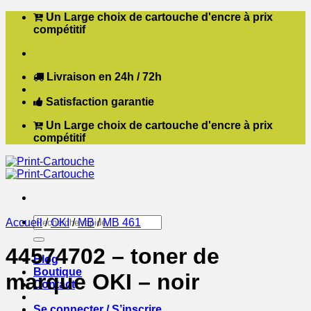
Passer
Un Large choix de cartouche d'encre à prix
au
compétitif
contenu
Livraison en 24h / 72h
Satisfaction garantie
Un Large choix de cartouche d'encre à prix
compétitif
Recherche
Accueil
/
OKI
/
MB
/
MB 461
pour :
44574702 – toner de
Blog
Boutique
marque OKI – noir
Contact
Se connecter / S’inscrire