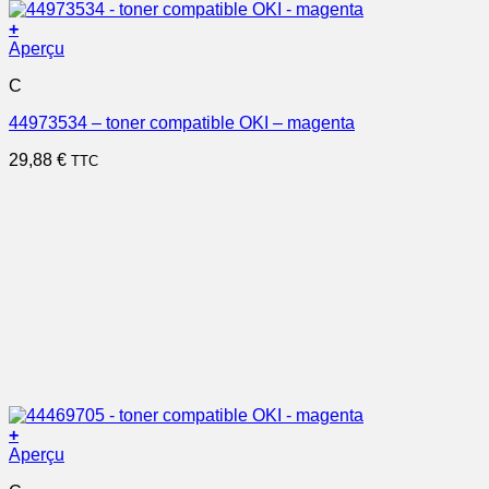
+
Aperçu
C
44973534 – toner compatible OKI – magenta
29,88
€
TTC
+
Aperçu