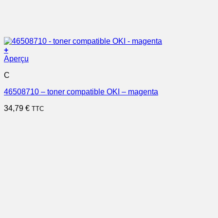
+
Aperçu
C
46508710 – toner compatible OKI – magenta
34,79
€
TTC