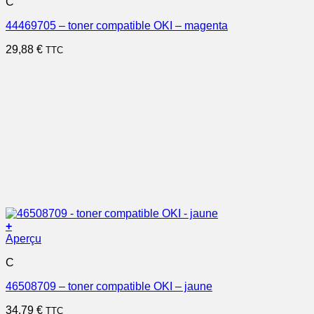
C
44469705 – toner compatible OKI – magenta
29,88
€
TTC
+
Aperçu
C
46508709 – toner compatible OKI – jaune
34,79
€
TTC