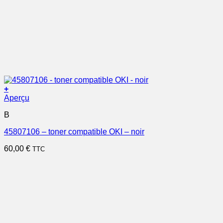
+
Aperçu
B
45807106 – toner compatible OKI – noir
60,00
€
TTC