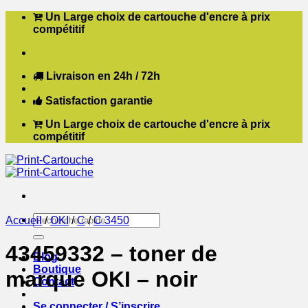
Passer
Un Large choix de cartouche d'encre à prix
au
compétitif
contenu
Livraison en 24h / 72h
Satisfaction garantie
Un Large choix de cartouche d'encre à prix
compétitif
Recherche
Accueil
/
OKI
/
C
/
C 3450
pour :
43459332 – toner de
Blog
Boutique
marque OKI – noir
Contact
Se connecter / S’inscrire