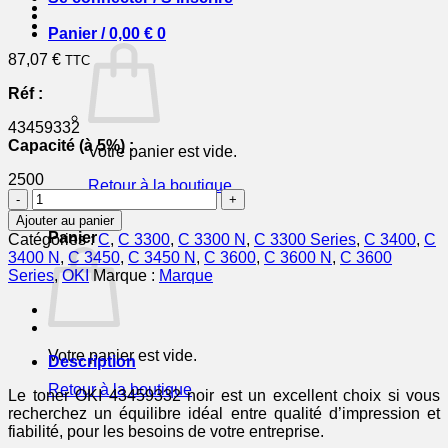
Panier /
0,00
€
0
87,07
€
TTC
Réf :
43459332
Capacité (à 5%) :
Votre panier est vide.
2500
Retour à la boutique
quantité
de
0
Ajouter au panier
43459332
Panier
Catégories :
C
,
C 3300
,
C 3300 N
,
C 3300 Series
,
C 3400
,
C
-
3400 N
,
C 3450
,
C 3450 N
,
C 3600
,
C 3600 N
,
C 3600
toner
Series
,
OKI
Marque :
Marque
de
marque
OKI
-
Votre panier est vide.
noir
Description
Retour à la boutique
Le toner OKI 43459332 noir est un excellent choix si vous
recherchez un équilibre idéal entre qualité d’impression et
fiabilité, pour les besoins de votre entreprise.