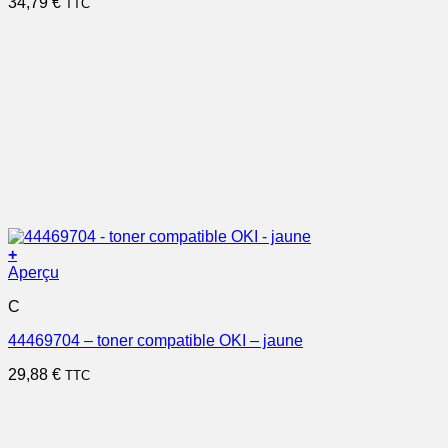
34,79
€
TTC
+
Aperçu
C
44469704 – toner compatible OKI – jaune
29,88
€
TTC