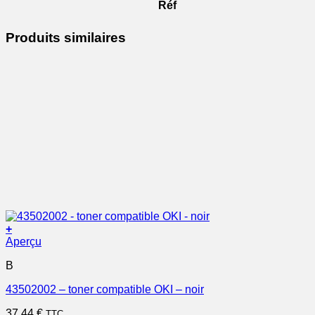
Réf
Produits similaires
+
Aperçu
B
43502002 – toner compatible OKI – noir
37,44
€
TTC