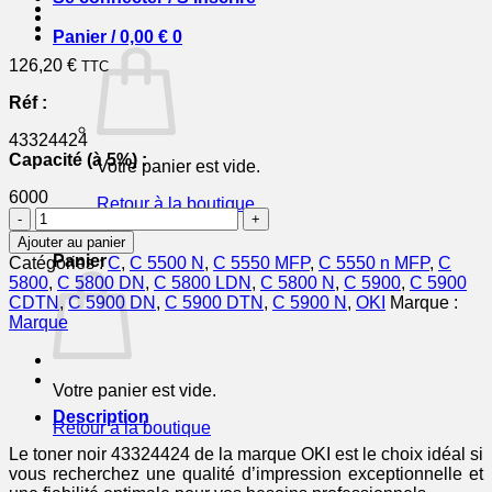
Panier /
0,00
€
0
126,20
€
TTC
Réf :
43324424
Capacité (à 5%) :
Votre panier est vide.
6000
Retour à la boutique
quantité
de
0
Ajouter au panier
43324424
Panier
Catégories :
C
,
C 5500 N
,
C 5550 MFP
,
C 5550 n MFP
,
C
-
5800
,
C 5800 DN
,
C 5800 LDN
,
C 5800 N
,
C 5900
,
C 5900
toner
CDTN
,
C 5900 DN
,
C 5900 DTN
,
C 5900 N
,
OKI
Marque :
de
Marque
marque
OKI
-
Votre panier est vide.
noir
Description
Retour à la boutique
Le toner noir 43324424 de la marque OKI est le choix idéal si
vous recherchez une qualité d’impression exceptionnelle et