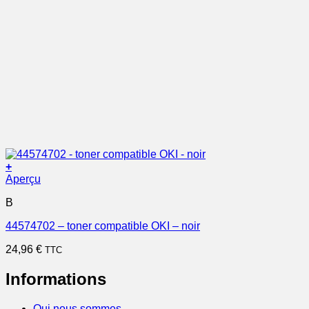
+
Aperçu
B
44574702 – toner compatible OKI – noir
24,96
€
TTC
Informations
Qui nous sommes