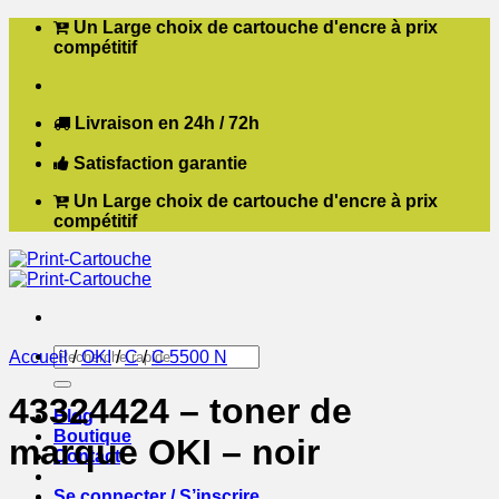
Passer
Un Large choix de cartouche d'encre à prix
au
compétitif
contenu
Livraison en 24h / 72h
Satisfaction garantie
Un Large choix de cartouche d'encre à prix
compétitif
Recherche
Accueil
/
OKI
/
C
/
C 5500 N
pour :
43324424 – toner de
Blog
Boutique
marque OKI – noir
Contact
Se connecter / S’inscrire