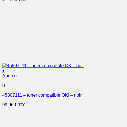
+
Aperçu
B
45807111 – toner compatible OKI – noir
99,96
€
TTC