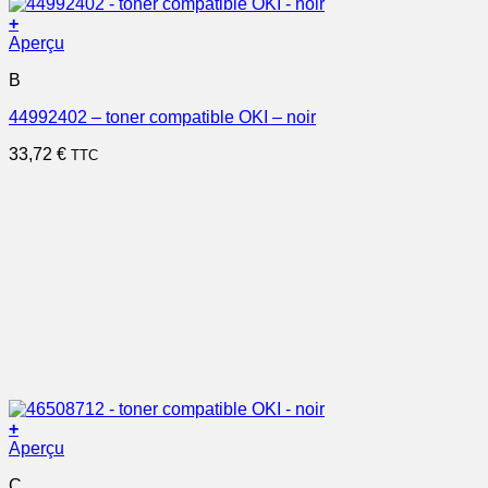
+
Aperçu
B
44992402 – toner compatible OKI – noir
33,72
€
TTC
+
Aperçu
C