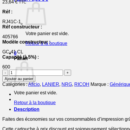
23,64
€
TTC
Réf :
RJ41C-1
Réf constructeur :
Votre panier est vide.
405766
Modèle constructeur :
Retour à la boutique
GC-41 CL
0
Capacité (à 5%) :
Panier
600
quantité
de
Ajouter au panier
405766
Catégories :
Aficio
,
LANIER
,
NRG
,
RICOH
Marque :
Génériqu
/
GC-
Votre panier est vide.
41
Retour à la boutique
CL
-
Description
cartouche
compatible
Faites des économies sur vos consommables d’impression grâc
Ricoh
Cette cartouche à prix discount est soigneusement sélectionné
-