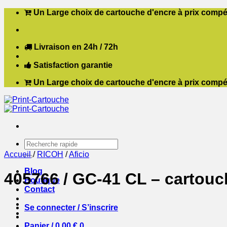
Passer
Un Large choix de cartouche d'encre à prix compét
au
contenu
Livraison en 24h / 72h
Satisfaction garantie
Un Large choix de cartouche d'encre à prix compét
Recherche
pour :
Accueil
/
RICOH
/
Aficio
Blog
405766 / GC-41 CL – cartouc
Boutique
Contact
Se connecter / S’inscrire
Panier /
0,00
€
0