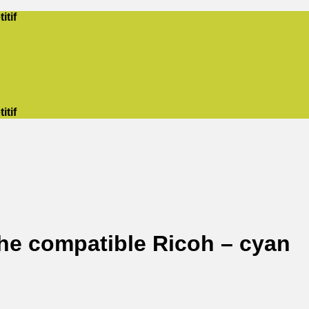
itif
itif
he compatible Ricoh – cyan