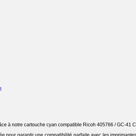
e
e à notre cartouche cyan compatible Ricoh 405766 / GC-41 CL,
e pour garantir une compatibilité parfaite avec les imprimantes 