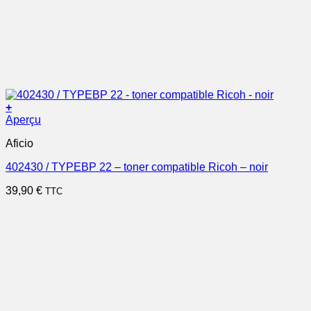
+
Aperçu
Aficio
402430 / TYPEBP 22 – toner compatible Ricoh – noir
39,90
€
TTC