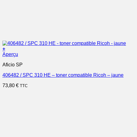
+
Aperçu
Aficio SP
406482 / SPC 310 HE – toner compatible Ricoh – jaune
73,80
€
TTC