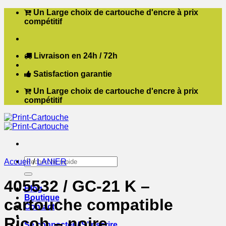
Passer
Un Large choix de cartouche d'encre à prix
au
compétitif
contenu
Livraison en 24h / 72h
Satisfaction garantie
Un Large choix de cartouche d'encre à prix
compétitif
Recherche
Accueil
/
LANIER
pour :
405532 / GC-21 K –
Blog
Boutique
cartouche compatible
Contact
Ricoh – noire
Se connecter / S’inscrire