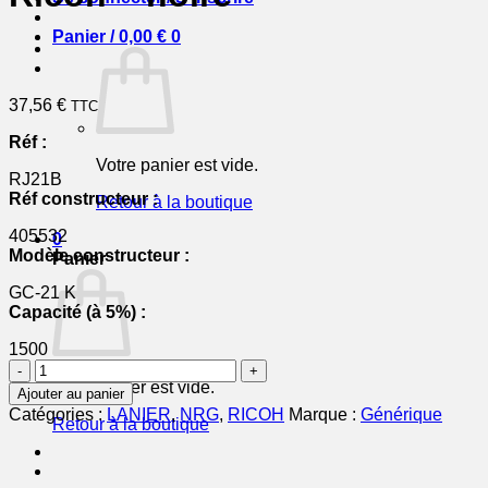
Panier /
0,00
€
0
37,56
€
TTC
Réf :
Votre panier est vide.
RJ21B
Réf constructeur :
Retour à la boutique
405532
0
Modèle constructeur :
Panier
GC-21 K
Capacité (à 5%) :
1500
quantité
de
Votre panier est vide.
Ajouter au panier
405532
Catégories :
LANIER
,
NRG
,
RICOH
Marque :
Générique
Retour à la boutique
/
GC-
21
K