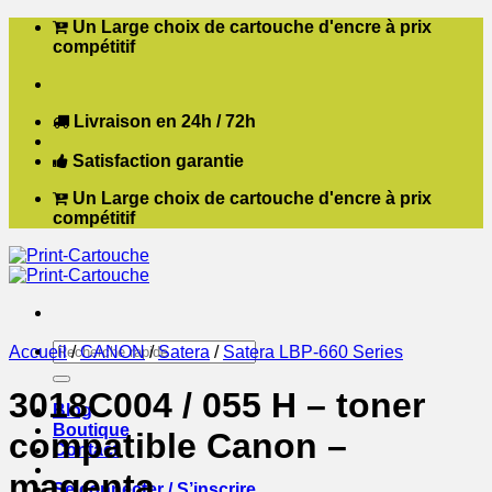
Passer
Un Large choix de cartouche d'encre à prix
au
compétitif
contenu
Livraison en 24h / 72h
Satisfaction garantie
Un Large choix de cartouche d'encre à prix
compétitif
Recherche
Accueil
/
CANON
/
Satera
/
Satera LBP-660 Series
pour :
3018C004 / 055 H – toner
Blog
Boutique
compatible Canon –
Contact
magenta
Se connecter / S’inscrire