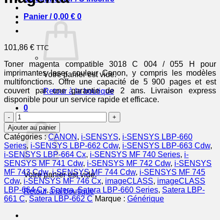
Panier /
0,00
€
0
101,86
€
TTC
Toner magenta compatible 3018 C 004 / 055 H pour
imprimantes laser couleur Canon, y compris les modèles
Votre panier est vide.
multifonctions. Offre une capacité de 5 900 pages et est
couvert par une garantie de 2 ans. Livraison express
Retour à la boutique
disponible pour un service rapide et efficace.
0
quantité
Panier
de
Ajouter au panier
3018C004
Catégories :
CANON
,
i-SENSYS
,
i-SENSYS LBP-660
/
Series
,
i-SENSYS LBP-662 Cdw
,
i-SENSYS LBP-663 Cdw
,
055
i-SENSYS LBP-664 Cx
,
i-SENSYS MF 740 Series
,
i-
H
SENSYS MF 741 Cdw
,
i-SENSYS MF 742 Cdw
,
i-SENSYS
-
MF 743 Cdw
,
i-SENSYS MF 744 Cdw
,
i-SENSYS MF 745
Votre panier est vide.
toner
Cdw
,
i-SENSYS MF 746 Cx
,
imageCLASS
,
imageCLASS
compatible
LBP-664 Cx
,
Satera
,
Satera LBP-660 Series
,
Satera LBP-
Retour à la boutique
Canon
661 C
,
Satera LBP-662 C
Marque :
Générique
-
magenta