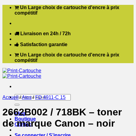
Passer
Un Large choix de cartouche d'encre à prix
au
compétitif
contenu
Livraison en 24h / 72h
Satisfaction garantie
Un Large choix de cartouche d'encre à prix
compétitif
Recherche
Accueil
/
Atos
/
FD 4911-C 15
pour :
2662B002 / 718BK – toner
Blog
Boutique
de marque Canon – noir
Contact
Se connecter / S’inscrire