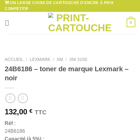
UN LARGE CHOIX DE CARTOUCHE D'ENCRE À PRIX
Passer
COMPÉTITIF
au
contenu
0
ACCUEIL
/
LEXMARK
/
XM
/
XM 3150
24B6186 – toner de marque Lexmark –
noir
132,00
€
TTC
Réf :
24B6186
Capacité (à 5%) :