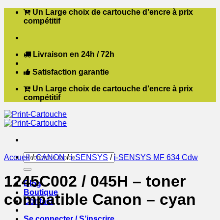
Passer
Un Large choix de cartouche d'encre à prix
au
compétitif
contenu
Livraison en 24h / 72h
Satisfaction garantie
Un Large choix de cartouche d'encre à prix
compétitif
Recherche
Accueil
/
CANON
/
i-SENSYS
/
i-SENSYS MF 634 Cdw
pour :
1245C002 / 045H – toner
Blog
Boutique
compatible Canon – cyan
Contact
Se connecter / S’inscrire