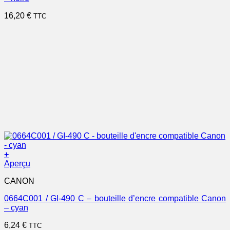
16,20
€
TTC
+
Aperçu
CANON
0664C001 / GI-490 C – bouteille d’encre compatible Canon
– cyan
6,24
€
TTC