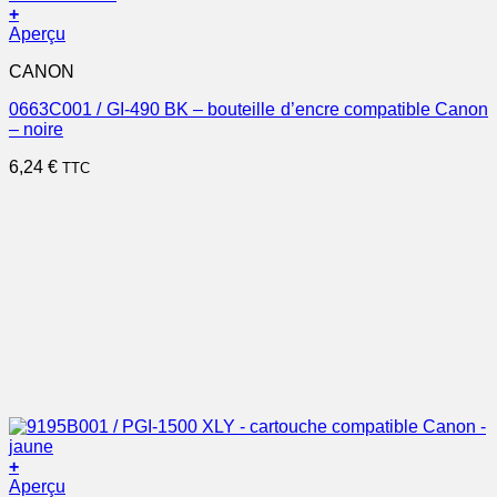
+
Aperçu
CANON
0663C001 / GI-490 BK – bouteille d’encre compatible Canon
– noire
6,24
€
TTC
+
Aperçu