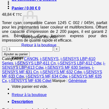
Panier /
0,00
€
0
48,84
€
TTC
Toner cyan compatible Canon 1245 C 002 / 045H, parfait
pour les imprimantes laser couleur et multifonctions. Offrant
une capacité d’impression de 2 200 pages, il est garanti 2
ans. Bénéficiez d’une livraison express pour des
Votre panier est vide.
impressions de qualité rapide et efficace.
Retour à la boutique
quantité
de
0
Ajouter au panier
1245C002
Panier
Catégories :
CANON
,
i-SENSYS
,
i-SENSYS LBP-610
/
Series
,
i-SENSYS LBP-611 Cn
,
i-SENSYS LBP-612 Cdw
,
i-
045H
SENSYS LBP-613 Cdw
,
i-SENSYS MF 630 Series
,
i-
-
SENSYS MF 631 Cn
,
i-SENSYS MF 632 Cdw
,
i-SENSYS
toner
MF 633 Cdw
,
i-SENSYS MF 634 Cdw
,
i-SENSYS MF 635
compatible
Cx
,
i-SENSYS MF 636 Cdwt
Marque :
Générique
Canon
Votre panier est vide.
-
cyan
Retour à la boutique
Description