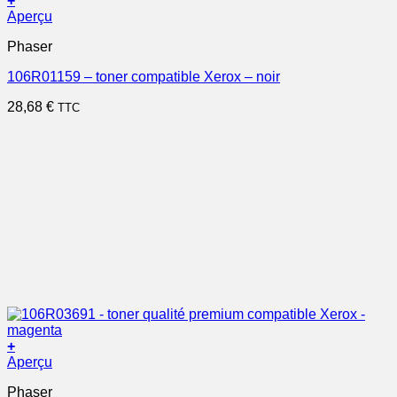
+
Aperçu
Phaser
106R01159 – toner compatible Xerox – noir
28,68
€
TTC
+
Aperçu
Phaser