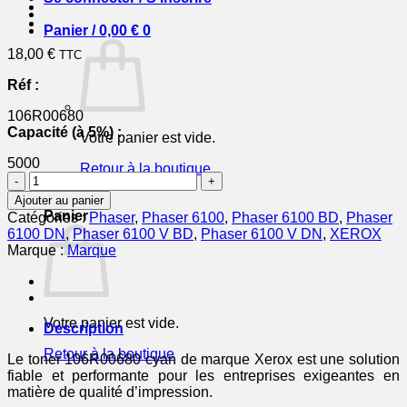
Panier /
0,00
€
0
18,00
€
TTC
Réf :
106R00680
Capacité (à 5%) :
Votre panier est vide.
5000
Retour à la boutique
quantité
de
0
Ajouter au panier
106R00680
Panier
Catégories :
Phaser
,
Phaser 6100
,
Phaser 6100 BD
,
Phaser
-
6100 DN
,
Phaser 6100 V BD
,
Phaser 6100 V DN
,
XEROX
toner
Marque :
Marque
de
marque
Xerox
-
Votre panier est vide.
cyan
Description
Retour à la boutique
Le toner 106R00680 cyan de marque Xerox est une solution
fiable et performante pour les entreprises exigeantes en
matière de qualité d’impression.