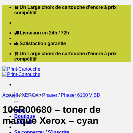
Passer
Un Large choix de cartouche d'encre à prix
au
compétitif
contenu
Livraison en 24h / 72h
Satisfaction garantie
Un Large choix de cartouche d'encre à prix
compétitif
Recherche
Accueil
/
XEROX
/
Phaser
/
Phaser 6100 V BD
pour :
106R00680 – toner de
Blog
Boutique
marque Xerox – cyan
Contact
Se connecter / S’inscrire