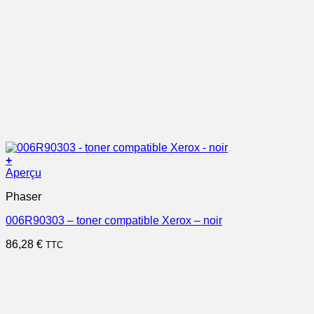
+
Aperçu
Phaser
006R90303 – toner compatible Xerox – noir
86,28
€
TTC