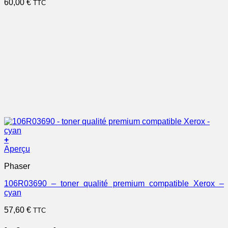
60,00
€
TTC
+
Aperçu
Phaser
106R03690 – toner qualité premium compatible Xerox –
cyan
57,60
€
TTC