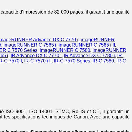
apacité d’impression de 82 000 pages, il garantit une qualité
imageRUNNER Advance DX C 7770 i
,
imageRUNNER
5
,
imageRUNNER C 7565 i
,
imageRUNNER C 7565 i II
,
R C 7570 Series
,
imageRUNNER C 7580
,
imageRUNNER
65 i
,
IR Advance DX C 7770 i
,
IR Advance DX C 7780 i
,
IR-
IR-C 7570 I
,
IR-C 7570 i II
,
IR-C 7570 Series
,
IR-C 7580
,
IR-C
tifié ISO 9001, ISO 14001, STMC, RoHS et CE, il garantit un
t les spécifications techniques de Canon. Avec une capacité