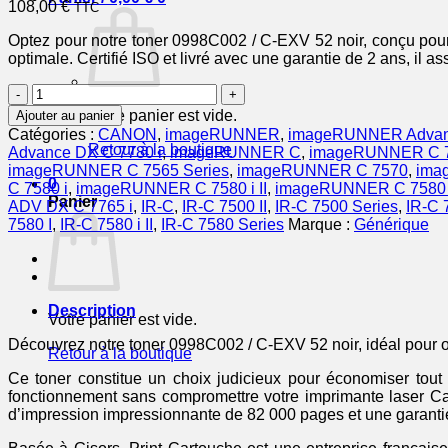
108,00
€
TTC
Optez pour notre toner 0998C002 / C-EXV 52 noir, conçu pour 
optimale. Certifié ISO et livré avec une garantie de 2 ans, il as
quantité
de
Votre panier est vide.
Ajouter au panier
0998C002
Catégories :
CANON
,
imageRUNNER
,
imageRUNNER Advanc
/
Retour à la boutique
Advance DX C 7780 i
,
imageRUNNER C
,
imageRUNNER C 7
C-
imageRUNNER C 7565 Series
,
imageRUNNER C 7570
,
ima
EXV
0
C 7580 i
,
imageRUNNER C 7580 i II
,
imageRUNNER C 7580 
52
Panier
ADV DX C 7765 i
,
IR-C
,
IR-C 7500 II
,
IR-C 7500 Series
,
IR-C 
-
7580 I
,
IR-C 7580 i II
,
IR-C 7580 Series
Marque :
Générique
toner
compatible
Canon
-
noir
Description
Votre panier est vide.
Découvrez notre toner 0998C002 / C-EXV 52 noir, idéal pour op
Retour à la boutique
Ce toner constitue un choix judicieux pour économiser tout
fonctionnement sans compromettre votre imprimante laser Ca
d’impression impressionnante de 82 000 pages et une garantie de