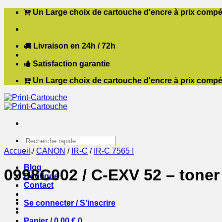
Passer
Un Large choix de cartouche d'encre à prix compét
au
contenu
Livraison en 24h / 72h
Satisfaction garantie
Un Large choix de cartouche d'encre à prix compét
Recherche
pour :
Accueil
/
CANON
/
IR-C
/
IR-C 7565 I
Blog
0998C002 / C-EXV 52 – toner
Boutique
Contact
Se connecter / S’inscrire
Panier /
0,00
€
0