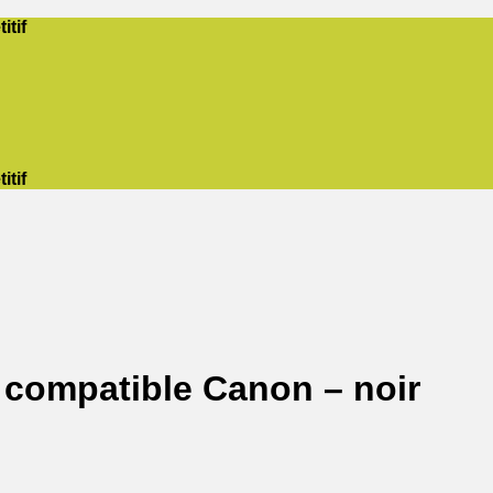
itif
itif
 compatible Canon – noir