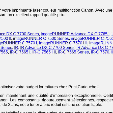
votre imprimante laser couleur multifonction Canon. Avec une c
sure un excellent rapport qualité-prix.
e DX C 7700 Series
,
imageRUNNER Advance DX C 7765 i
,
500 II
,
imageRUNNER C 7500 Series
,
imageRUNNER C 756
geRUNNER C 7570 i
,
imageRUNNER C 7570 i II
,
imageRUNNE
Series
,
IR
,
IR Advance DX C 7700 Series
,
IR Advance DX C 77
7565
,
IR-C 7565 I
,
IR-C 7565 i II
,
IR-C 7565 Series
,
IR-C 7570
,
timiser votre budget fournitures chez Print Cartouche !
 en maintenant une qualité d’impression exceptionnelle. Cer
non. Les composants, rigoureusement sélectionnés, respecten
 2 ans, notre toner à prix réduit est une solution fiable.