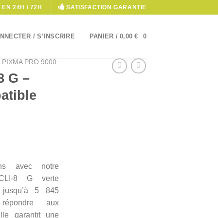
 EN 24H / 72H
SATISFACTION GARANTIE
NNECTER / S’INSCRIRE
PANIER /
0,00
€
0
PIXMA PRO 9000
8 G –
atible
ons avec notre
CLI-8 G verte
t jusqu’à 5 845
répondre aux
lle garantit une