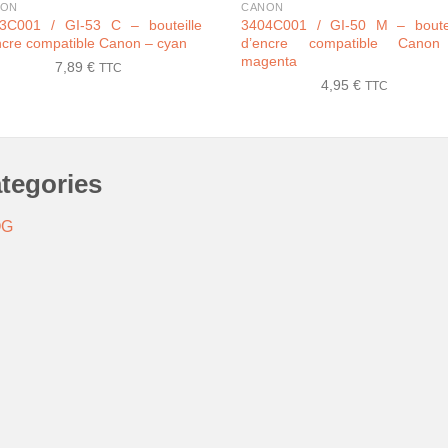
NON
CANON
3C001 / GI-53 C – bouteille
3404C001 / GI-50 M – boutei
ncre compatible Canon – cyan
d’encre compatible Cano
magenta
7,89
€
TTC
4,95
€
TTC
tegories
OG