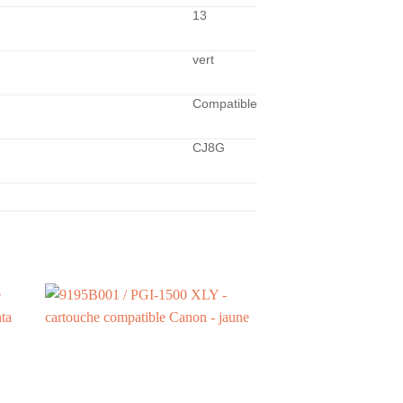
13
vert
Compatible
CJ8G
+
+