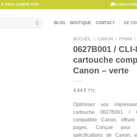
À PRIX COMPÉTITIF
LIVRAISON
BLOG
BOUTIQUE
CONTACT
SE CO
ACCUEIL
/
CANON
/
PIXMA
/
0627B001 / CLI-
cartouche comp
Canon – verte
4,44
€
TTC
Optimisez vos impressi
cartouche 0627B001 / 
compatible Canon, offran
pages. Conçue pour 
spécifications de Canon, e