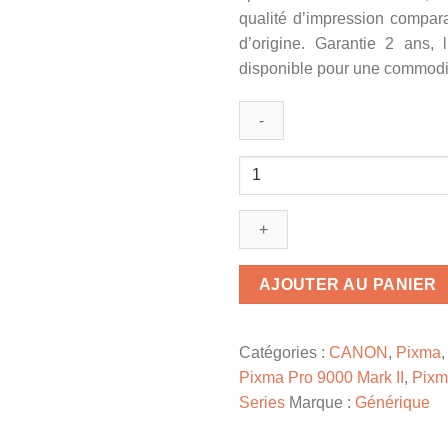
qualité d’impression compar
d’origine. Garantie 2 ans, 
disponible pour une commodi
quantité
de
0627B001
/
CLI-
8
AJOUTER AU PANIER
G
-
cartouche
Catégories :
CANON
,
Pixma
compatible
Pixma Pro 9000 Mark II
,
Pixm
Canon
Series
Marque :
Générique
-
verte