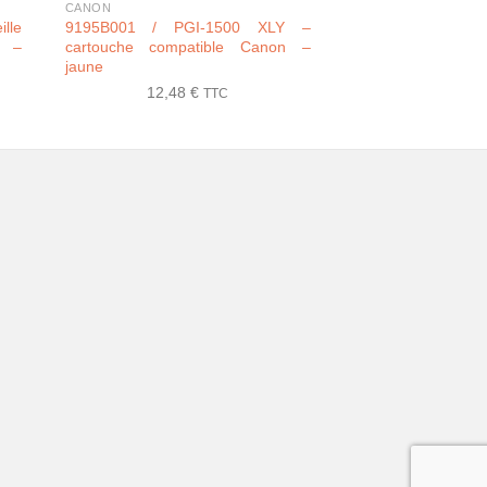
CANON
CANON
lle
9195B001 / PGI-1500 XLY –
4681C001 / GI-53
n –
cartouche compatible Canon –
d’encre compat
jaune
magenta
12,48
€
7,89
€
TTC