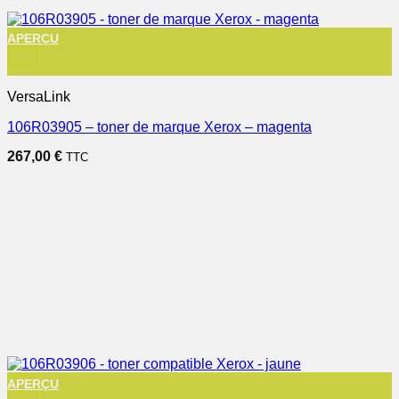
APERÇU
+
VersaLink
106R03905 – toner de marque Xerox – magenta
267,00
€
TTC
APERÇU
+