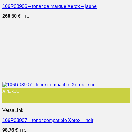
106R03906 – toner de marque Xerox – jaune
268,50
€
TTC
APERÇU
+
VersaLink
106R03907 – toner compatible Xerox – noir
98,76
€
TTC