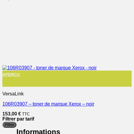
APERÇU
+
VersaLink
106R03907 – toner de marque Xerox – noir
153,00
€
TTC
Filtrer par tarif
P
P
Filtrer
m
m
Informations