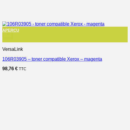
APERÇU
+
VersaLink
106R03905 – toner compatible Xerox – magenta
98,76
€
TTC