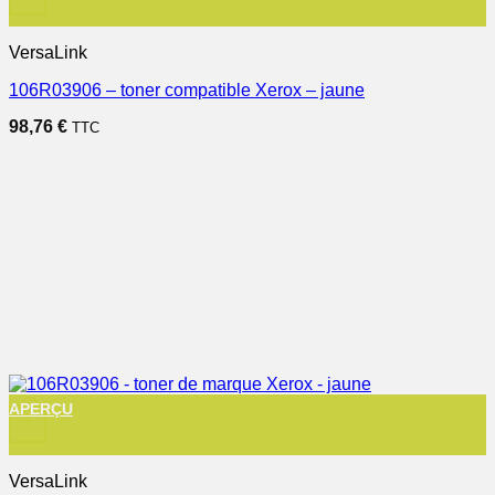
VersaLink
106R03906 – toner compatible Xerox – jaune
98,76
€
TTC
APERÇU
+
VersaLink