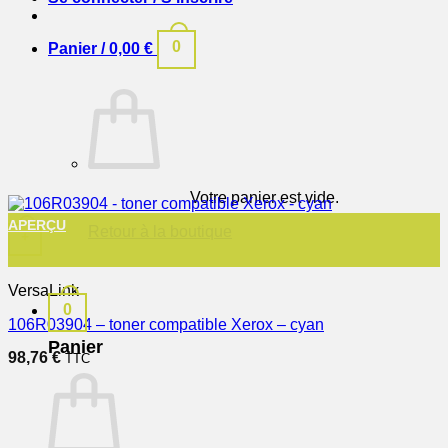
0
Panier /
0,00
€
Votre panier est vide.
APERÇU
Retour à la boutique
+
VersaLink
0
106R03904 – toner compatible Xerox – cyan
Panier
98,76
€
TTC