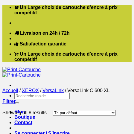
Passer
Un Large choix de cartouche d'encre à prix
au
compétitif
contenu
Livraison en 24h / 72h
Satisfaction garantie
Un Large choix de cartouche d'encre à prix
compétitif
Accueil
/
XEROX
/
VersaLink
/
VersaLink C 600 XL
Recherche
pour :
Filtrer
Blog
Showing all 8 results
Boutique
Contact
Se connecter / S’inscrire