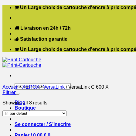
Passer
Un Large choix de cartouche d'encre à prix compét
au
contenu
Livraison en 24h / 72h
Satisfaction garantie
Un Large choix de cartouche d'encre à prix compét
Recherche
Accueil
/
XEROX
/
VersaLink
/
VersaLink C 600 X
pour :
Filtrer
Blog
Showing all 8 results
Boutique
Contact
Se connecter / S’inscrire
Panier /
0,00
€
0