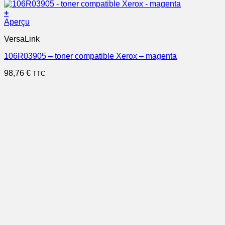
+
Aperçu
VersaLink
106R03905 – toner compatible Xerox – magenta
98,76
€
TTC