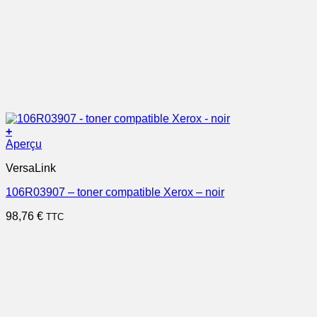
+
Aperçu
VersaLink
106R03907 – toner compatible Xerox – noir
98,76
€
TTC