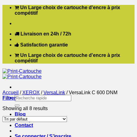
Passer
Un Large choix de cartouche d'encre à prix
au
compétitif
contenu
Livraison en 24h / 72h
Satisfaction garantie
Un Large choix de cartouche d'encre à prix
compétitif
Accueil
/
XEROX
/
VersaLink
/
VersaLink C 600 DNM
Recherche
Filtrer
pour :
Showing all 8 results
Blog
Boutique
Contact
Se connecter / S’inscrire