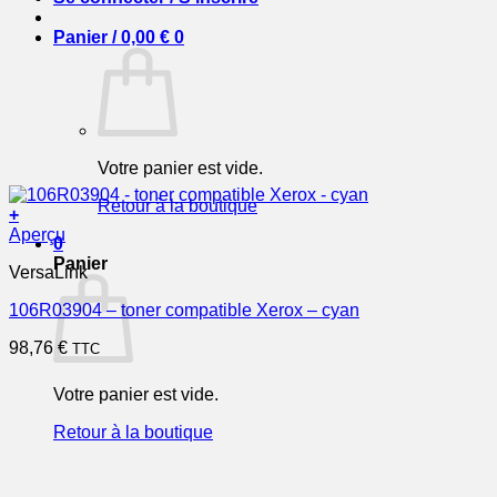
Panier /
0,00
€
0
Votre panier est vide.
Retour à la boutique
+
Aperçu
0
Panier
VersaLink
106R03904 – toner compatible Xerox – cyan
98,76
€
TTC
Votre panier est vide.
Retour à la boutique