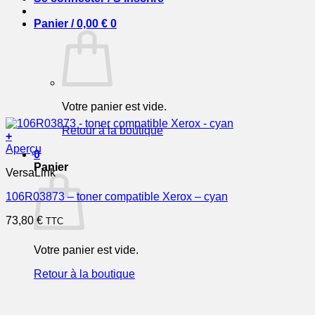
Panier /
0,00
€
0
Votre panier est vide.
Retour à la boutique
+
Aperçu
0
Panier
VersaLink
106R03873 – toner compatible Xerox – cyan
73,80
€
TTC
Votre panier est vide.
Retour à la boutique