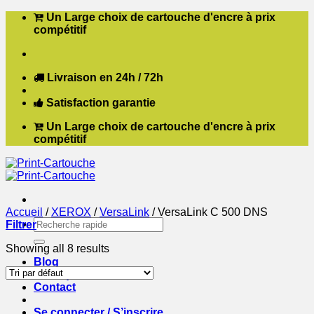
Passer
Un Large choix de cartouche d'encre à prix
au
compétitif
contenu
Livraison en 24h / 72h
Satisfaction garantie
Un Large choix de cartouche d'encre à prix
compétitif
Accueil
/
XEROX
/
VersaLink
/
VersaLink C 500 DNS
Recherche
Filtrer
pour :
Showing all 8 results
Blog
Boutique
Contact
Se connecter / S’inscrire