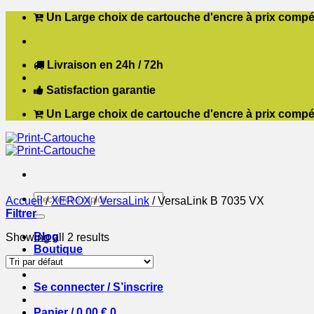
Passer
Un Large choix de cartouche d'encre à prix compét
au
contenu
Livraison en 24h / 72h
Satisfaction garantie
Un Large choix de cartouche d'encre à prix compét
Recherche
Accueil
/
XEROX
/
VersaLink
/
VersaLink B 7035 VX
pour :
Filtrer
Blog
Showing all 2 results
Boutique
Contact
Se connecter / S’inscrire
Panier /
0,00
€
0