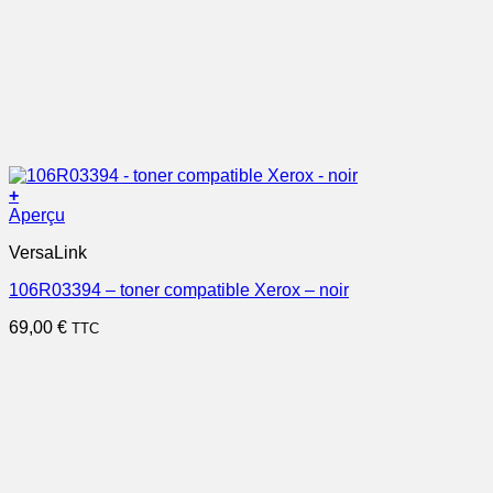
+
Aperçu
VersaLink
106R03394 – toner compatible Xerox – noir
69,00
€
TTC