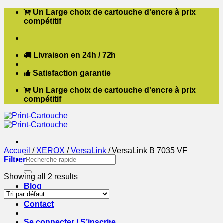
Passer
Un Large choix de cartouche d'encre à prix
au
compétitif
contenu
Livraison en 24h / 72h
Satisfaction garantie
Un Large choix de cartouche d'encre à prix
compétitif
Accueil
/
XEROX
/
VersaLink
/
VersaLink B 7035 VF
Recherche
Filtrer
pour :
Showing all 2 results
Blog
Boutique
Contact
Se connecter / S’inscrire