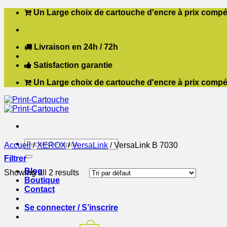
Passer
Un Large choix de cartouche d'encre à prix compét
au
contenu
Livraison en 24h / 72h
Satisfaction garantie
Un Large choix de cartouche d'encre à prix compét
Recherche
Accueil
/
XEROX
/
VersaLink
/
VersaLink B 7030
pour :
Filtrer
Blog
Showing all 2 results
Boutique
Contact
Se connecter / S’inscrire