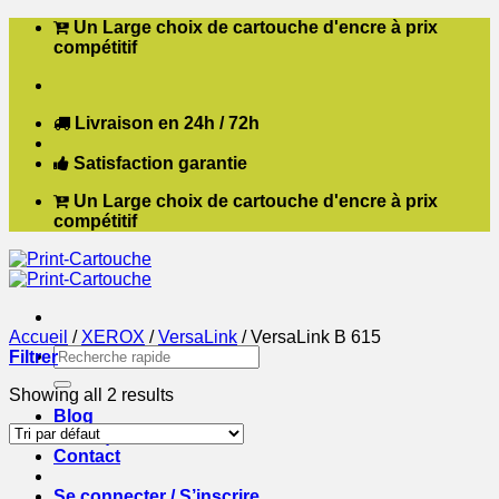
Passer
Un Large choix de cartouche d'encre à prix
au
compétitif
contenu
Livraison en 24h / 72h
Satisfaction garantie
Un Large choix de cartouche d'encre à prix
compétitif
Accueil
/
XEROX
/
VersaLink
/
VersaLink B 615
Recherche
Filtrer
pour :
Showing all 2 results
Blog
Boutique
Contact
Se connecter / S’inscrire