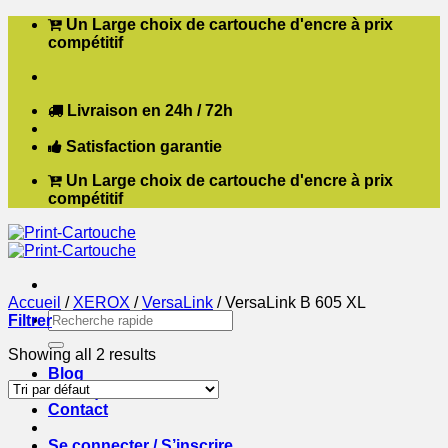
Passer
Un Large choix de cartouche d'encre à prix
au
compétitif
contenu
Livraison en 24h / 72h
Satisfaction garantie
Un Large choix de cartouche d'encre à prix
compétitif
Accueil
/
XEROX
/
VersaLink
/
VersaLink B 605 XL
Recherche
Filtrer
pour :
Showing all 2 results
Blog
Boutique
Contact
Se connecter / S’inscrire