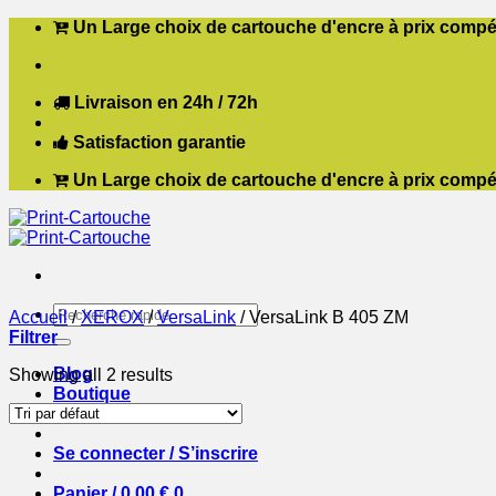
Passer
Un Large choix de cartouche d'encre à prix compét
au
contenu
Livraison en 24h / 72h
Satisfaction garantie
Un Large choix de cartouche d'encre à prix compét
Recherche
Accueil
/
XEROX
/
VersaLink
/
VersaLink B 405 ZM
pour :
Filtrer
Blog
Showing all 2 results
Boutique
Contact
Se connecter / S’inscrire
Panier /
0,00
€
0