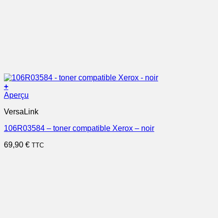
+
Aperçu
VersaLink
106R03584 – toner compatible Xerox – noir
69,90
€
TTC