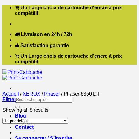
Passer
Un Large choix de cartouche d'encre à prix
au
compétitif
contenu
Livraison en 24h / 72h
Satisfaction garantie
Un Large choix de cartouche d'encre à prix
compétitif
Accueil
/
XEROX
/
Phaser
/
Phaser 6350 DT
Recherche
Filtrer
pour :
Showing all 8 results
Blog
Boutique
Contact
Se connecter / S’inscrire