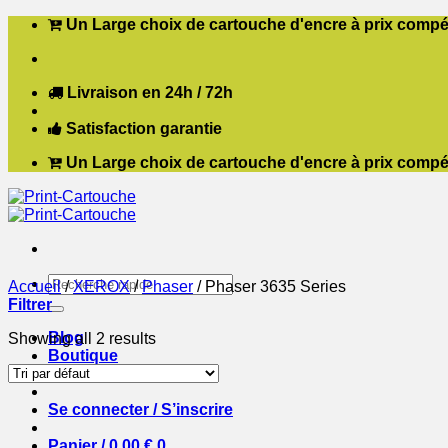
Passer
Un Large choix de cartouche d'encre à prix compét
au
contenu
Livraison en 24h / 72h
Satisfaction garantie
Un Large choix de cartouche d'encre à prix compét
Recherche
Accueil
/
XEROX
/
Phaser
/
Phaser 3635 Series
pour :
Filtrer
Blog
Showing all 2 results
Boutique
Contact
Se connecter / S’inscrire
Panier /
0,00
€
0