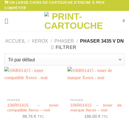
UN LARGE CHOIX DE CARTOUCHE D'ENCRE À PRIX
Passer
COMPÉTITIF
au
contenu
0
ACCUEIL
/
XEROX
/
PHASER
/
PHASER 3435 V DN
FILTRER
PHASER
PHASER
106R01415 – toner
106R01415 – toner de
compatible Xerox – noir
marque Xerox – noir
98,76
€
186,00
€
TTC
TTC