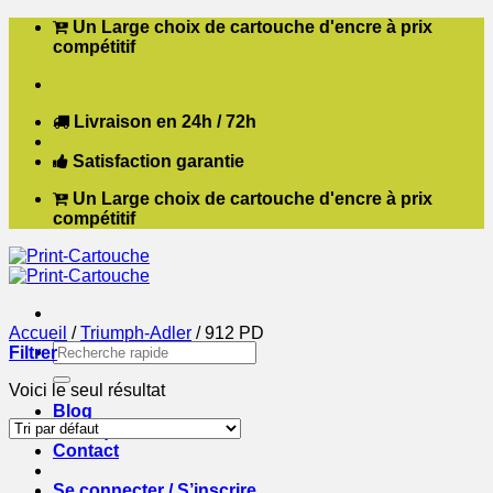
Passer
Un Large choix de cartouche d'encre à prix
au
compétitif
contenu
Livraison en 24h / 72h
Satisfaction garantie
Un Large choix de cartouche d'encre à prix
compétitif
Accueil
/
Triumph-Adler
/
912 PD
Recherche
Filtrer
pour :
Voici le seul résultat
Blog
Boutique
Contact
Se connecter / S’inscrire