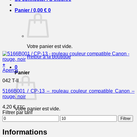
Panier /
0,00
€
0
Votre panier est vide.
Retour à la boutique
+
0
Aperçu
Panier
042 T-II
5166B001 / CP-13 – rouleau couleur compatible Canon –
rouge, noir
4,20
€
TTC
Votre panier est vide.
Filtrer par tarif
Prix
Prix
Filtrer
Retour à la boutique
min
max
Informations