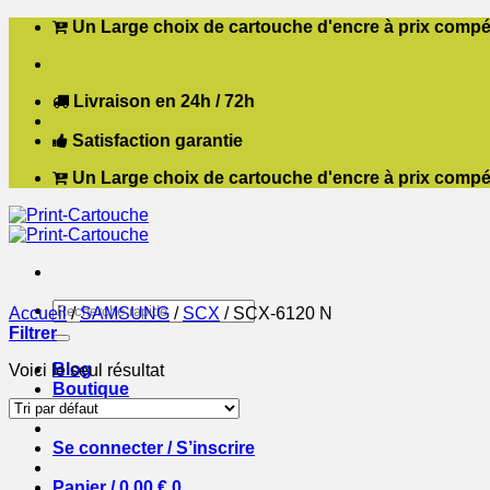
Passer
Un Large choix de cartouche d'encre à prix compét
au
contenu
Livraison en 24h / 72h
Satisfaction garantie
Un Large choix de cartouche d'encre à prix compét
Recherche
Accueil
/
SAMSUNG
/
SCX
/
SCX-6120 N
pour :
Filtrer
Blog
Voici le seul résultat
Boutique
Contact
Se connecter / S’inscrire
Panier /
0,00
€
0