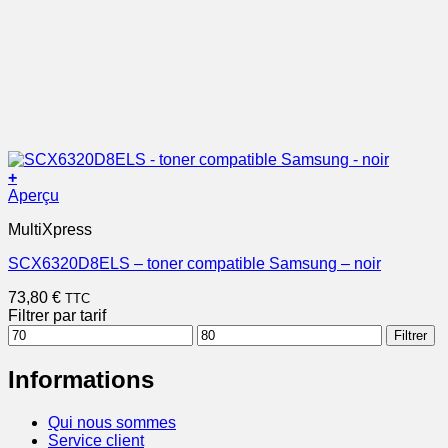
+
Aperçu
MultiXpress
SCX6320D8ELS – toner compatible Samsung – noir
73,80
€
TTC
Filtrer par tarif
Prix
Prix
Filtrer
min
max
Informations
Qui nous sommes
Service client