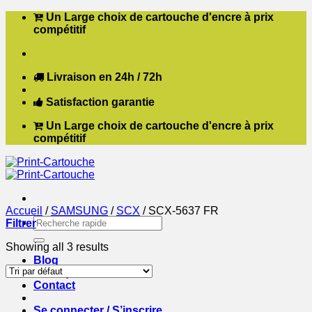
Passer
Un Large choix de cartouche d'encre à prix
au
compétitif
contenu
Livraison en 24h / 72h
Satisfaction garantie
Un Large choix de cartouche d'encre à prix
compétitif
Accueil
/
SAMSUNG
/
SCX
/
SCX-5637 FR
Recherche
Filtrer
pour :
Showing all 3 results
Blog
Boutique
Contact
Se connecter / S’inscrire