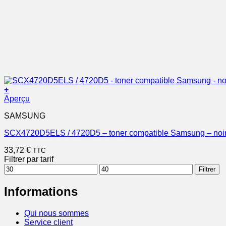
+
Aperçu
SAMSUNG
SCX4720D5ELS / 4720D5 – toner compatible Samsung – noi
33,72
€
TTC
Filtrer par tarif
Prix
Prix
Filtrer
min
max
Informations
Qui nous sommes
Service client