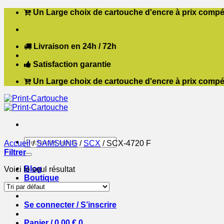
Passer
Un Large choix de cartouche d'encre à prix compét
au
contenu
Livraison en 24h / 72h
Satisfaction garantie
Un Large choix de cartouche d'encre à prix compét
Recherche
Accueil
/
SAMSUNG
/
SCX
/
SCX-4720 F
pour :
Filtrer
Blog
Voici le seul résultat
Boutique
Contact
Se connecter / S’inscrire
Panier /
0,00
€
0