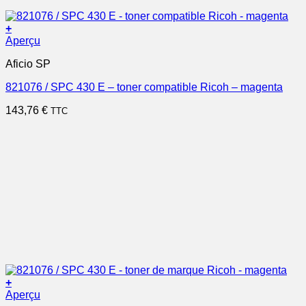
+
Aperçu
Aficio SP
821076 / SPC 430 E – toner compatible Ricoh – magenta
143,76
€
TTC
+
Aperçu