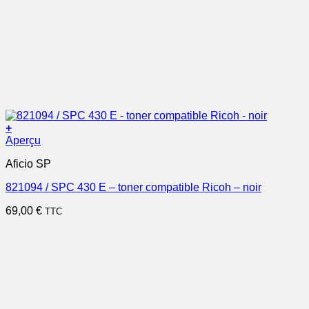
+
Aperçu
Aficio SP
821094 / SPC 430 E – toner compatible Ricoh – noir
69,00
€
TTC