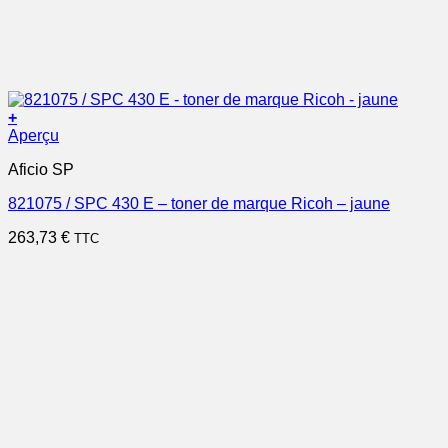
+
Aperçu
Aficio SP
821075 / SPC 430 E – toner de marque Ricoh – jaune
263,73
€
TTC