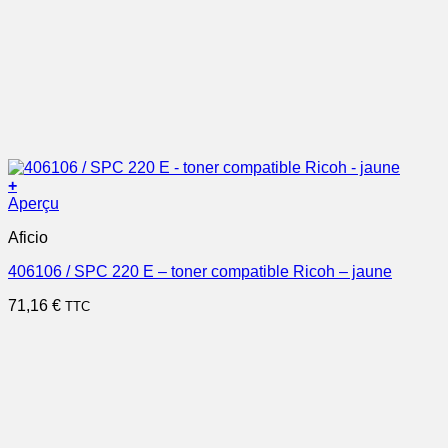
+
Aperçu
Aficio
406106 / SPC 220 E – toner compatible Ricoh – jaune
71,16
€
TTC