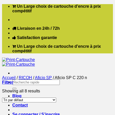
Passer
Un Large choix de cartouche d'encre à prix
au
compétitif
contenu
Livraison en 24h / 72h
Satisfaction garantie
Un Large choix de cartouche d'encre à prix
compétitif
Accueil
/
RICOH
/
Aficio SP
/
Aficio SP C 220 n
Recherche
Filtrer
pour :
Showing all 8 results
Blog
Boutique
Contact
Se connecter / S’inscrire