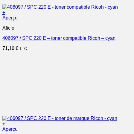
+
Aperçu
Aficio
406097 / SPC 220 E – toner compatible Ricoh – cyan
71,16
€
TTC
+
Aperçu