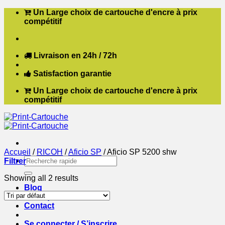
Passer
Un Large choix de cartouche d'encre à prix
au
compétitif
contenu
Livraison en 24h / 72h
Satisfaction garantie
Un Large choix de cartouche d'encre à prix
compétitif
Accueil
/
RICOH
/
Aficio SP
/
Aficio SP 5200 shw
Recherche
Filtrer
pour :
Showing all 2 results
Blog
Boutique
Contact
Se connecter / S’inscrire