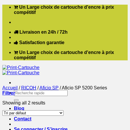
Passer
Un Large choix de cartouche d'encre à prix
au
compétitif
contenu
Livraison en 24h / 72h
Satisfaction garantie
Un Large choix de cartouche d'encre à prix
compétitif
Accueil
/
RICOH
/
Aficio SP
/
Aficio SP 5200 Series
Recherche
Filtrer
pour :
Showing all 2 results
Blog
Boutique
Contact
Se connecter / S’inscrire