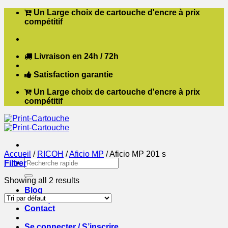
Passer
Un Large choix de cartouche d'encre à prix
au
compétitif
contenu
Livraison en 24h / 72h
Satisfaction garantie
Un Large choix de cartouche d'encre à prix
compétitif
Accueil
/
RICOH
/
Aficio MP
/
Aficio MP 201 s
Recherche
Filtrer
pour :
Showing all 2 results
Blog
Boutique
Contact
Se connecter / S’inscrire