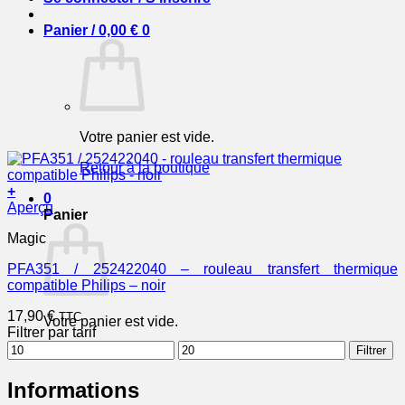
Panier /
0,00
€
0
Votre panier est vide.
Retour à la boutique
+
0
Aperçu
Panier
Magic
PFA351 / 252422040 – rouleau transfert thermique
compatible Philips – noir
17,90
€
TTC
Votre panier est vide.
Filtrer par tarif
Prix
Prix
Filtrer
Retour à la boutique
min
max
Informations