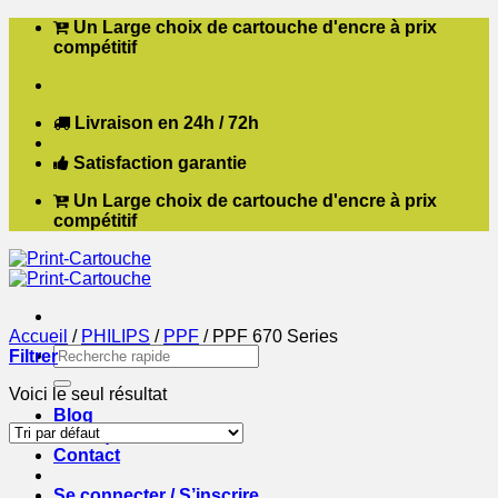
Passer
Un Large choix de cartouche d'encre à prix
au
compétitif
contenu
Livraison en 24h / 72h
Satisfaction garantie
Un Large choix de cartouche d'encre à prix
compétitif
Accueil
/
PHILIPS
/
PPF
/
PPF 670 Series
Recherche
Filtrer
pour :
Voici le seul résultat
Blog
Boutique
Contact
Se connecter / S’inscrire