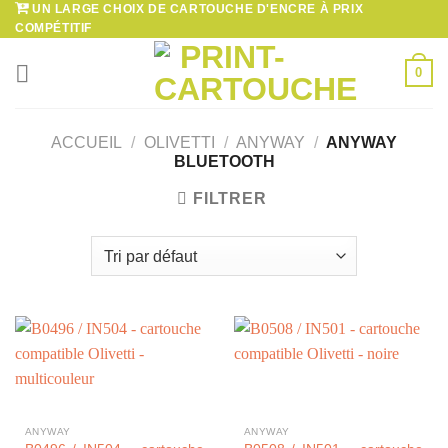
UN LARGE CHOIX DE CARTOUCHE D'ENCRE À PRIX
Passer
COMPÉTITIF
au
contenu
0
ACCUEIL
/
OLIVETTI
/
ANYWAY
/
ANYWAY
BLUETOOTH
FILTRER
ANYWAY
ANYWAY