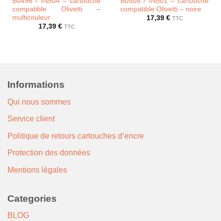
B0496 / IN504 – cartouche
B0508 / IN501 – cartouche
compatible Olivetti –
compatible Olivetti – noire
multicouleur
17,39
€
TTC
17,39
€
TTC
Informations
Qui nous sommes
Service client
Politique de retours cartouches d’encre
Protection des données
Mentions légales
Categories
BLOG