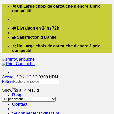
Passer
Un Large choix de cartouche d'encre à prix
au
compétitif
contenu
Livraison en 24h / 72h
Satisfaction garantie
Un Large choix de cartouche d'encre à prix
compétitif
Accueil
/
OKI
/
C
/
C 9300 HDN
Recherche
Filtrer
pour :
Showing all 4 results
Blog
Boutique
Contact
Se connecter / S’inscrire