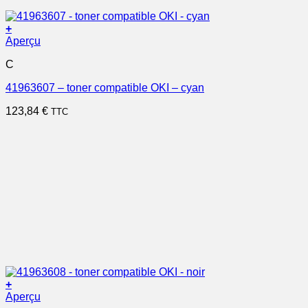
+
Aperçu
C
41963607 – toner compatible OKI – cyan
123,84
€
TTC
+
Aperçu