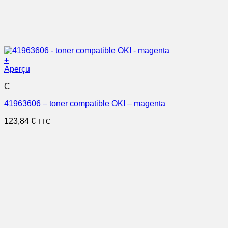
+
Aperçu
C
41963606 – toner compatible OKI – magenta
123,84
€
TTC