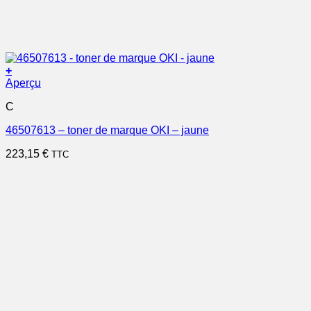
+
Aperçu
C
46507613 – toner de marque OKI – jaune
223,15
€
TTC