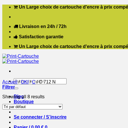
Passer
Un Large choix de cartouche d'encre à prix compét
au
contenu
Livraison en 24h / 72h
Satisfaction garantie
Un Large choix de cartouche d'encre à prix compét
Recherche
Accueil
/
OKI
/
C
/
C 712 N
pour :
Filtrer
Blog
Showing all 8 results
Boutique
Contact
Se connecter / S’inscrire
Panier /
0,00
€
0