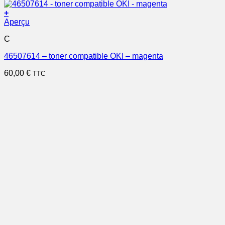
+
Aperçu
C
46507614 – toner compatible OKI – magenta
60,00
€
TTC