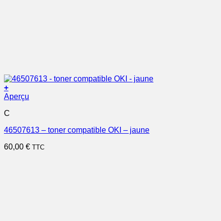
+
Aperçu
C
46507613 – toner compatible OKI – jaune
60,00
€
TTC