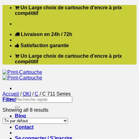
Passer
Un Large choix de cartouche d'encre à prix
au
compétitif
contenu
Livraison en 24h / 72h
Satisfaction garantie
Un Large choix de cartouche d'encre à prix
compétitif
Accueil
/
OKI
/
C
/
C 711 Series
Recherche
Filtrer
pour :
Showing all 8 results
Blog
Boutique
Contact
Se connecter / S’inscrire