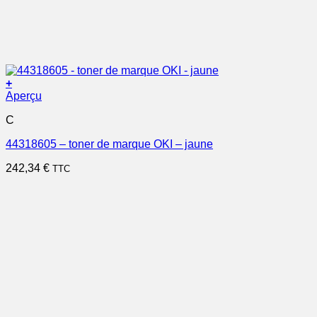
+
Aperçu
C
44318605 – toner de marque OKI – jaune
242,34
€
TTC