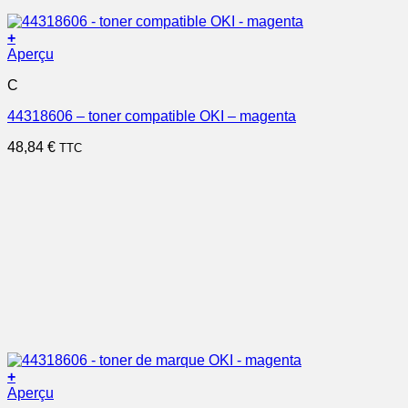
+
Aperçu
C
44318606 – toner compatible OKI – magenta
48,84
€
TTC
+
Aperçu