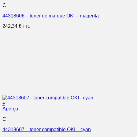
C
44318606 – toner de marque OKI – magenta
242,34
€
TTC
+
Aperçu
C
44318607 – toner compatible OKI – cyan