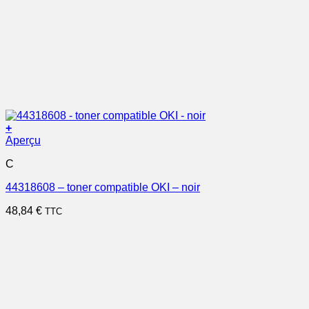
+
Aperçu
C
44318608 – toner compatible OKI – noir
48,84
€
TTC