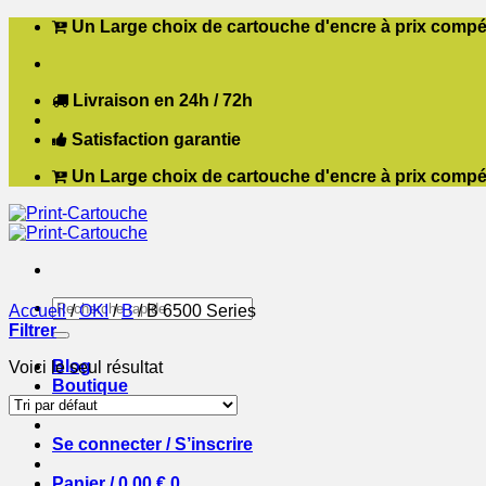
Passer
Un Large choix de cartouche d'encre à prix compét
au
contenu
Livraison en 24h / 72h
Satisfaction garantie
Un Large choix de cartouche d'encre à prix compét
Recherche
Accueil
/
OKI
/
B
/
B 6500 Series
pour :
Filtrer
Blog
Voici le seul résultat
Boutique
Contact
Se connecter / S’inscrire
Panier /
0,00
€
0