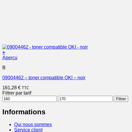
+
Aperçu
B
09004462 – toner compatible OKI – noir
161,28
€
TTC
Filtrer par tarif
Prix
Prix
Filtrer
min
max
Informations
Qui nous sommes
Service client